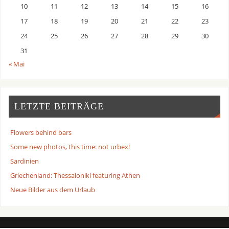
10
11
12
13
14
15
16
17
18
19
20
21
22
23
24
25
26
27
28
29
30
31
« Mai
LETZTE BEITRÄGE
Flowers behind bars
Some new photos, this time: not urbex!
Sardinien
Griechenland: Thessaloniki featuring Athen
Neue Bilder aus dem Urlaub