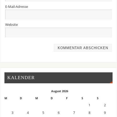
E-Mail-Adresse
Website
KALENDER
August 2026
M
D
M
D
F
S
S
1
2
3
4
5
6
7
8
9