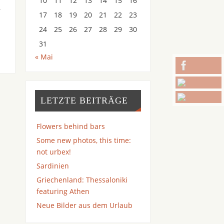
10
11
12
13
14
15
16
r
17
18
19
20
21
22
23
24
25
26
27
28
29
30
31
« Mai
LETZTE BEITRÄGE
Flowers behind bars
Some new photos, this time:
not urbex!
Sardinien
Griechenland: Thessaloniki
featuring Athen
Neue Bilder aus dem Urlaub