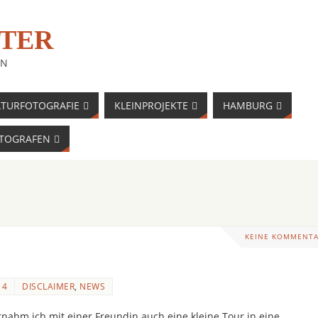
TER
EN
TURFOTOGRAFIE
KLEINPROJEKTE
HAMBURG
OTOGRAFEN
KEINE KOMMENT
14
DISCLAIMER
,
NEWS
ahm ich mit einer Freundin auch eine kleine Tour in eine