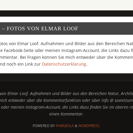
 – FOTOS VON ELMAR LOOF
otos von Elmar Loof. Aufnahmen und Bilder aus den Bereichen Natu
 Facebook-Seite oder meinen Instagram-Account, die Links dazu f
ommentar. Bei Fragen können Sie mich entweder über die Komment
nd noch ein Link zur
Datenschutzerklärung
.
 von Elmar Loof. Aufnahmen und Bilder aus den Bereichen Natur, Archit
mich entweder über die Kommentarfunktion oder über info @ sovielzum
oder meinen Instagram-Account, die Links dazu finden Sie im oberen re
einen Kommentar.
POWERED BY
PARABOLA
&
WORDPRESS.