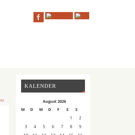
KALENDER
ARE
August 2026
M
D
M
D
F
S
S
1
2
3
4
5
6
7
8
9