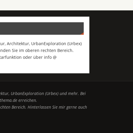
r, Architektur, UrbanExploration (Urbex)
inden Sie im oberen rechten Bereich.
arfunktion oder über info @
ektur, UrbanExploration (Urbex) und mehr. Bei
thema.de erreichen.
chten Bereich. Hinterlassen Sie mir gerne auch