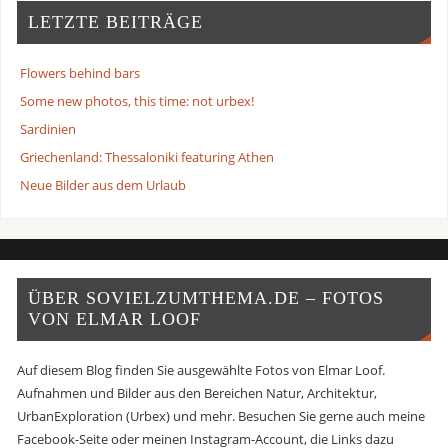
LETZTE BEITRÄGE
Flowers behind bars
Some new photos, this time: not urbex!
Sardinien
Griechenland: Thessaloniki featuring Athen
Neue Bilder aus dem Urlaub
ÜBER SOVIELZUMTHEMA.DE – FOTOS
VON ELMAR LOOF
Auf diesem Blog finden Sie ausgewählte Fotos von Elmar Loof.
Aufnahmen und Bilder aus den Bereichen Natur, Architektur,
UrbanExploration (Urbex) und mehr. Besuchen Sie gerne auch meine
Facebook-Seite oder meinen Instagram-Account, die Links dazu