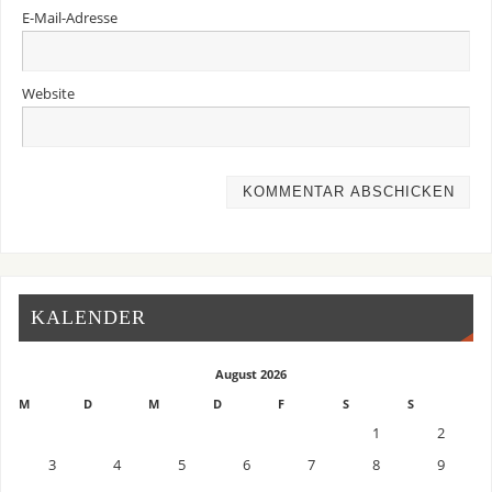
E-Mail-Adresse
Website
KALENDER
August 2026
M
D
M
D
F
S
S
1
2
3
4
5
6
7
8
9