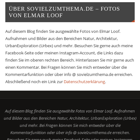
ÜBER SOVIELZUMTHEMA.DE – FOTOS
VON ELMAR LOOF
Auf diesem Blog finden Sie ausgewählte Fotos von Elmar Loof.
Aufnahmen und Bilder aus den Bereichen Natur, Architektur,
UrbanExploration (Urbex) und mehr. Besuchen Sie gerne auch meine
Facebook-Seite oder meinen Instagram-Account, die Links dazu
finden Sie im oberen rechten Bereich. Hinterlassen Sie mir gerne auch
einen Kommentar. Bei Fragen können Sie mich entweder über die
Kommentarfunktion oder über info @ sovielzumthema.de erreichen.
Abschließend noch ein Link zur
Datenschutzerklärung
.
Auf diesem Blog finden Sie ausgewählte Fotos von Elmar Loof. Aufnahmen
und Bilder aus den Bereichen Natur, Architektur, UrbanExploration (Urbex)
und mehr. Bei Fragen können Sie mich entweder über die
Kommentarfunktion oder über info @ sovielzumthema.de erreichen.
Besuchen Sie gerne auch meine Facebook-Seite oder meinen Instagram-