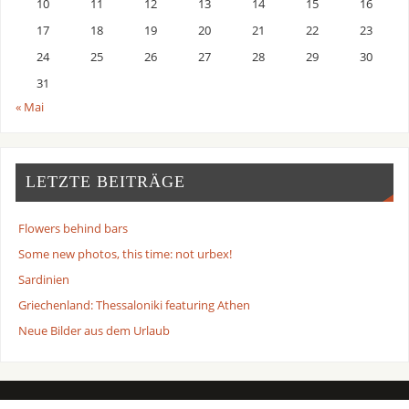
10
11
12
13
14
15
16
17
18
19
20
21
22
23
24
25
26
27
28
29
30
31
« Mai
LETZTE BEITRÄGE
Flowers behind bars
Some new photos, this time: not urbex!
Sardinien
Griechenland: Thessaloniki featuring Athen
Neue Bilder aus dem Urlaub