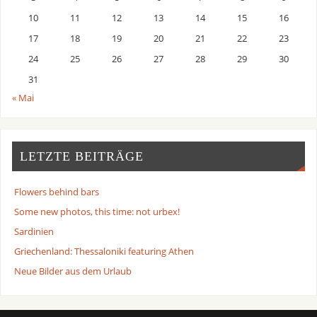
10
11
12
13
14
15
16
17
18
19
20
21
22
23
24
25
26
27
28
29
30
31
« Mai
LETZTE BEITRÄGE
Flowers behind bars
Some new photos, this time: not urbex!
Sardinien
Griechenland: Thessaloniki featuring Athen
Neue Bilder aus dem Urlaub