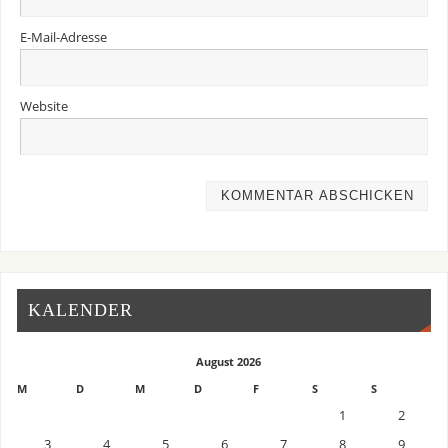
E-Mail-Adresse
Website
KALENDER
August 2026
M
D
M
D
F
S
S
1
2
3
4
5
6
7
8
9