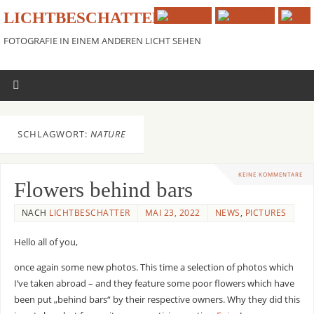
LICHTBESCHATTER
FOTOGRAFIE IN EINEM ANDEREN LICHT SEHEN
SCHLAGWORT:
NATURE
KEINE KOMMENTARE
Flowers behind bars
NACH
LICHTBESCHATTER
MAI 23, 2022
NEWS
,
PICTURES
Hello all of you,
once again some new photos. This time a selection of photos which
I’ve taken abroad – and they feature some poor flowers which have
been put „behind bars“ by their respective owners. Why they did this