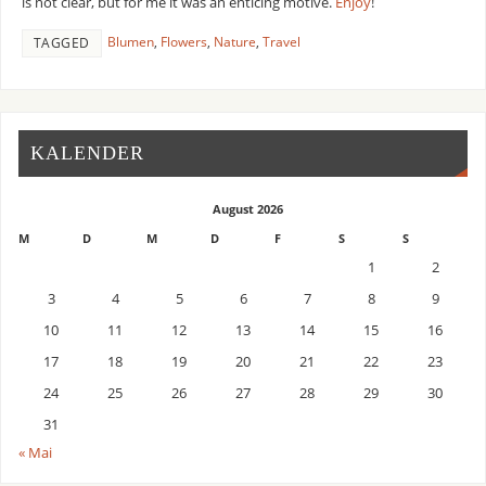
is not clear, but for me it was an enticing motive.
Enjoy
!
Blumen
,
Flowers
,
Nature
,
Travel
TAGGED
KALENDER
August 2026
M
D
M
D
F
S
S
1
2
3
4
5
6
7
8
9
10
11
12
13
14
15
16
17
18
19
20
21
22
23
24
25
26
27
28
29
30
31
« Mai