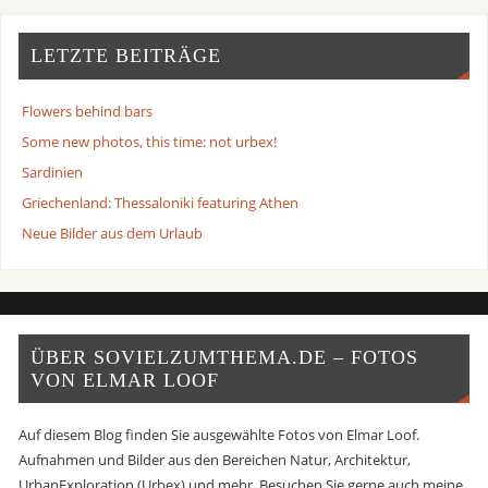
LETZTE BEITRÄGE
Flowers behind bars
Some new photos, this time: not urbex!
Sardinien
Griechenland: Thessaloniki featuring Athen
Neue Bilder aus dem Urlaub
ÜBER SOVIELZUMTHEMA.DE – FOTOS
VON ELMAR LOOF
Auf diesem Blog finden Sie ausgewählte Fotos von Elmar Loof.
Aufnahmen und Bilder aus den Bereichen Natur, Architektur,
UrbanExploration (Urbex) und mehr. Besuchen Sie gerne auch meine