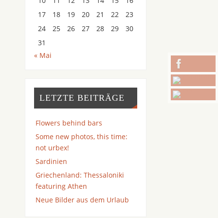
10
11
12
13
14
15
16
17
18
19
20
21
22
23
24
25
26
27
28
29
30
31
« Mai
LETZTE BEITRÄGE
Flowers behind bars
Some new photos, this time:
not urbex!
Sardinien
Griechenland: Thessaloniki
featuring Athen
Neue Bilder aus dem Urlaub