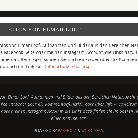
 – FOTOS VON ELMAR LOOF
otos von Elmar Loof. Aufnahmen und Bilder aus den Bereichen Natu
 Facebook-Seite oder meinen Instagram-Account, die Links dazu f
ommentar. Bei Fragen können Sie mich entweder über die Komment
nd noch ein Link zur
Datenschutzerklärung
.
 von Elmar Loof. Aufnahmen und Bilder aus den Bereichen Natur, Archit
mich entweder über die Kommentarfunktion oder über info @ sovielzum
oder meinen Instagram-Account, die Links dazu finden Sie im oberen re
einen Kommentar.
POWERED BY
PARABOLA
&
WORDPRESS.