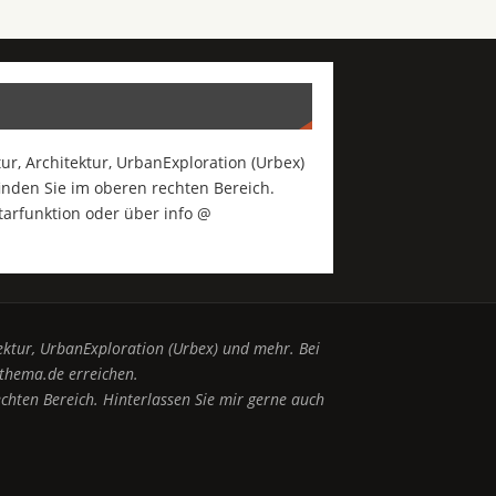
r, Architektur, UrbanExploration (Urbex)
inden Sie im oberen rechten Bereich.
arfunktion oder über info @
ektur, UrbanExploration (Urbex) und mehr. Bei
thema.de erreichen.
chten Bereich. Hinterlassen Sie mir gerne auch