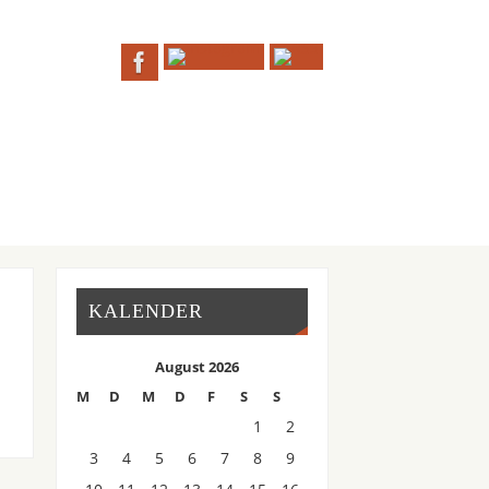
KALENDER
August 2026
M
D
M
D
F
S
S
1
2
3
4
5
6
7
8
9